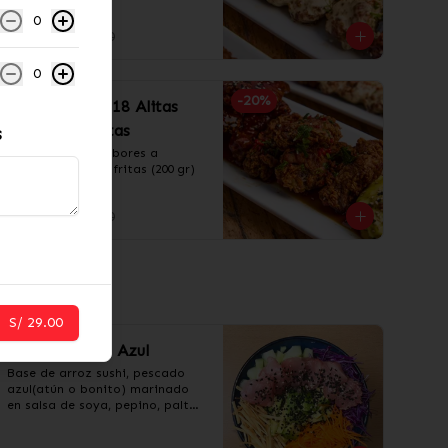
fritas (200 gr)
0
S/ 24.00
S/ 52.00
0
-
20
%
¡Alitas Lover! 18 Alitas
con papas fritas
s
Alitas con dos sabores a 
elección y papas fritas (200 gr)
S/ 59.00
S/ 73.30
S/ 29.00
Poke Pescado Azul
Base de arroz sushi, pescado 
azul(atún o bonito) marinado 
en salsa de soya, pepino, palta, 
col, zanahoria y crunchy de 
wantan.Incluye salsa 