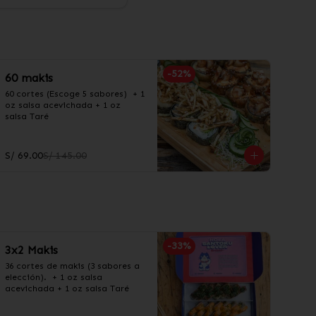
-
52
%
60 makis
60 cortes (Escoge 5 sabores)  + 1 
oz salsa acevichada + 1 oz 
salsa Taré
S/ 69.00
S/ 145.00
-
33
%
3x2 Makis
36 cortes de makis (3 sabores a 
elección).  + 1 oz salsa 
acevichada + 1 oz salsa Taré