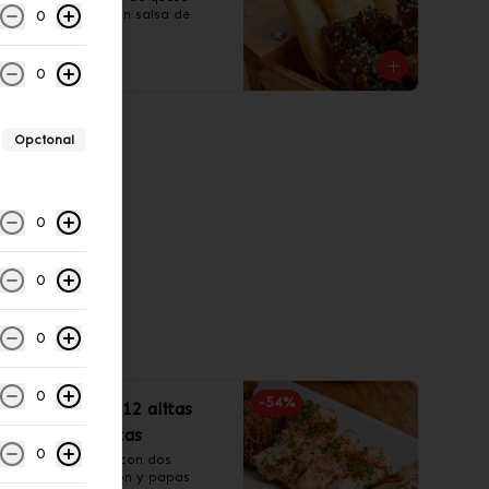
acompañados con salsa de 
0
guacamole.
S/ 20.90
0
Opcional
0
0
0
0
-
54
%
¡Alitas Lover! 12 alitas
con papas fritas
0
¡30% OFF! Alitas con dos 
sabores a elección y papas 