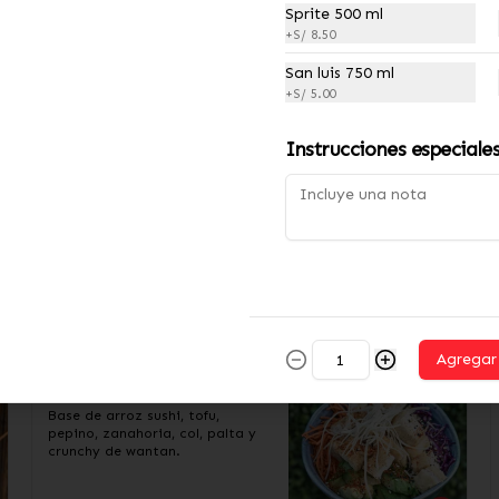
Sprite 500 ml
+
S/ 8.50
S/ 32.00
S/ 36.00
San luis 750 ml
+
S/ 5.00
-
22
%
¡Alitas Lover! 36 alitas
con papas fritas
Instrucciones especiale
¡12% OFF! Alitas con tres 
sabores a elección y papas 
fritas (300 gr)
S/ 94.00
S/ 120.00
Agregar
Poke Fresh
Base de arroz sushi, tofu, 
pepino, zanahoria, col, palta y 
crunchy de wantan.