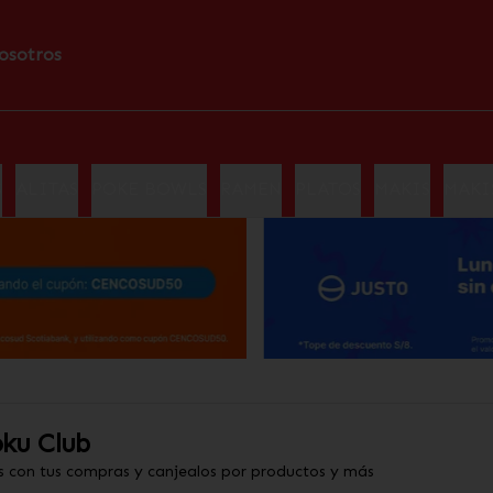
osotros
S
ALITAS
POKE BOWLS
RAMEN
PLATOS
MAKIS
MAKI
ku Club
s con tus compras y canjealos por productos y más