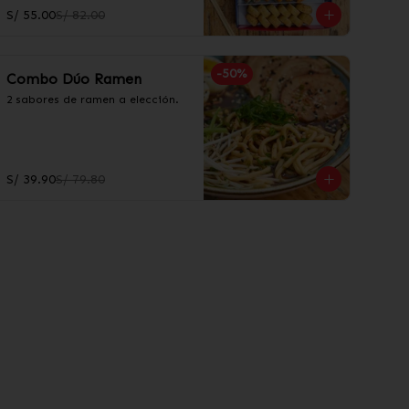
S/ 55.00
S/ 82.00
-
50
%
Combo Dúo Ramen
2 sabores de ramen a elección.
S/ 39.90
S/ 79.80