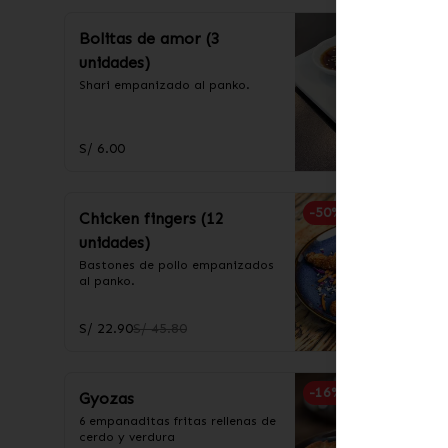
Bolitas de amor (3
unidades)
Shari empanizado al panko.
S/ 6.00
-
50
%
Chicken fingers (12
unidades)
Bastones de pollo empanizados 
al panko.
S/ 22.90
S/ 45.80
-
16
%
Gyozas
6 empanaditas fritas rellenas de 
cerdo y verdura