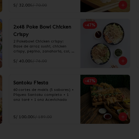
S/ 32.00
S/ 70.00
-
47
%
2x48 Poke Bowl Chicken
Crispy
2 Pokebowl Chicken crispy:  
Base de arroz sushi, chicken 
crispy, pepino, zanahoria, col, 
palta y crunchy de wantan. 
S/ 40.00
S/ 76.00
Incluye salsa acevichada y 
taré.
-
47
%
Santoku Fiesta
60 cortes de makis (5 sabores) + 
Piqueo Santoku completo + 1 
onz taré + 1 onz Acevichado
S/ 100.00
S/ 189.00