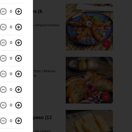
Chicken fingers (6
0
unidades)
Bastones de pollo empanizados 
0
al panko.
0
S/ 16.00
0
Gyozas
3  empanaditas fritas rellenas 
0
de cerdo y verdura
0
S/ 10.00
0
Tequeños de queso (12
0
unidades)
Tequeños rellenos de queso 