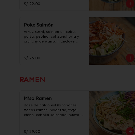
S/ 22.00
Poke Salmón
Arroz sushi, salmón en cubo, 
palta, pepino, col zanahoria y 
crunchy de wantan. Incluye 
salsa acevichada y taré.
S/ 25.00
RAMEN
Miso Ramen
Base de caldo estilo japonés, 
fideos ramen, holantao, frejol 
chino, cebolla salteada, huevo y 
pollo en trozos.
S/ 19.90