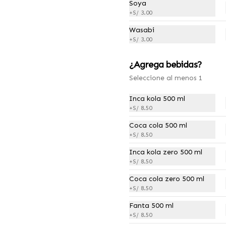
tequeños acompañados de 
Soya
porción de papas fritas y salsa 
+
S/ 3.00
guacamole
Wasabi
S/ 32.00
S/ 45.00
+
S/ 3.00
¿Agrega bebidas?
Seleccione al menos 1
Inca kola 500 ml
+
S/ 8.50
Coca cola 500 ml
+
S/ 8.50
Inca kola zero 500 ml
+
S/ 8.50
Coca cola zero 500 ml
-
11
%
¡Alitas Lover! 8 Alitas con
+
S/ 8.50
papas fritas
Fanta 500 ml
8 Alitas con un sabor a elección 
+
S/ 8.50
y papas fritas (200 gr)