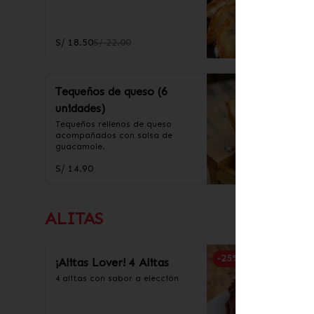
S/ 18.50
S/ 22.00
Tequeños de queso (6
unidades)
Tequeños rellenos de queso 
acompañados con salsa de 
guacamole.
S/ 14.90
ALITAS
-
25
%
¡Alitas Lover! 4 Alitas
4 alitas con sabor a elección