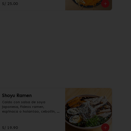
acevichada y taré.
S/ 25.00
Shoyu Ramen
Caldo con salsa de soya 
japonesa, fideos ramen, 
espinaca o holantao, cebollin, 
col, huevo y pollo en trozos.
S/ 19.90