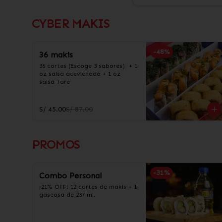
CYBER MAKIS
-
48
%
36 makis
36 cortes (Escoge 3 sabores)  + 1 
oz salsa acevichada + 1 oz 
salsa Taré
S/ 45.00
S/ 87.00
PROMOS
-
31
%
Combo Personal
¡21% OFF! 12 cortes de makis + 1 
gaseosa de 237 ml.