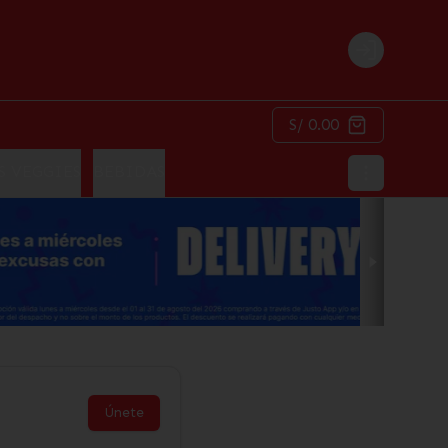
Login
S/ 0.00
S VEGGIES
BEBIDAS
Únete