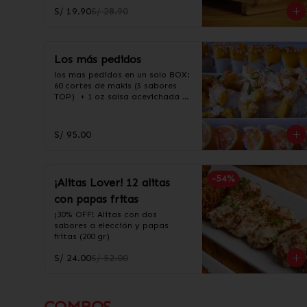
S/ 19.90
S/ 28.90
Los más pedidos
los mas pedidos en un solo BOX: 
60 cortes de makis (5 sabores 
TOP)  + 1 oz salsa acevichada + 
1 oz salsa Taré

60 cortes en los siguientes 
sabores:

S/ 95.00
-Acevichado

-Chamo maduro

-Salmón sweet

-California

-
54
%
¡Alitas Lover! 12 alitas
-Carretillero
con papas fritas
¡30% OFF! Alitas con dos 
sabores a elección y papas 
fritas (200 gr)
S/ 24.00
S/ 52.00
COMBOS