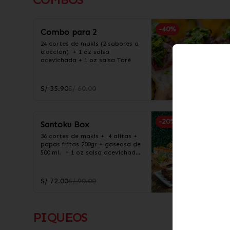
-
40
%
Combo para 2
24 cortes de makis (2 sabores a 
elección)  + 1 oz salsa 
acevichada + 1 oz salsa Taré
S/ 35.90
S/ 60.00
-
20
%
Santoku Box
36 cortes de makis +  4 alitas +  
papas fritas 200gr + gaseosa de 
500 ml.  + 1 oz salsa acevichada 
+ 1 oz salsa Taré
S/ 72.00
S/ 90.00
PIQUEOS