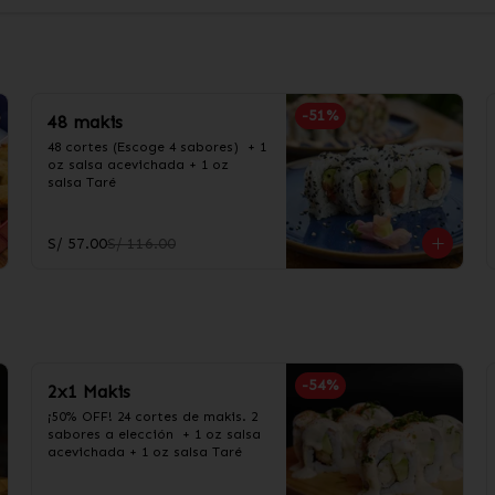
-
51
%
48 makis
48 cortes (Escoge 4 sabores)  + 1 
oz salsa acevichada + 1 oz 
salsa Taré
S/ 57.00
S/ 116.00
-
54
%
2x1 Makis
¡50% OFF! 24 cortes de makis. 2 
sabores a elección  + 1 oz salsa 
acevichada + 1 oz salsa Taré