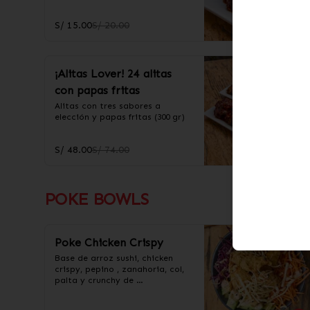
S/ 15.00
S/ 20.00
¡Alitas Lover! 24 alitas
con papas fritas
Alitas con tres sabores a 
elección y papas fritas (300 gr)
S/ 48.00
S/ 74.00
POKE BOWLS
Poke Chicken Crispy
Base de arroz sushi, chicken 
crispy, pepino , zanahoria, col, 
palta y crunchy de 
wantan.Incluye salsa 
acevichada y taré.