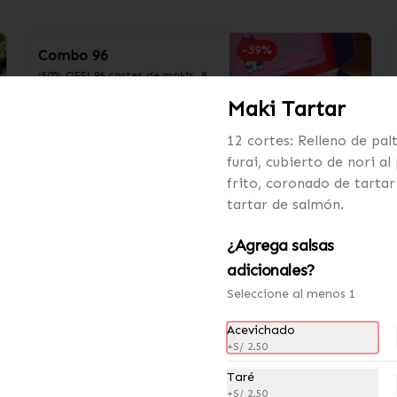
-
39
%
Combo 96
¡50% OFF! 96 cortes de makis. 8 
sabores a elección  + 1 oz salsa 
Maki Tartar
acevichada + 1 oz salsa Taré
12 cortes: Relleno de palt
S/ 110.00
S/ 180.00
furai, cubierto de nori a
frito, coronado de tartar
tartar de salmón.
Trío Peruano
6 Cortes de cevichin, 6 cortes de 
¿Agrega salsas
pollero brasa y 6 cortes de 
charapita.  + 1 oz salsa 
adicionales?
acevichada + 1 oz salsa Taré
Seleccione al menos 1
S/ 36.00
Acevichado
+
S/ 2.50
Taré
+
S/ 2.50