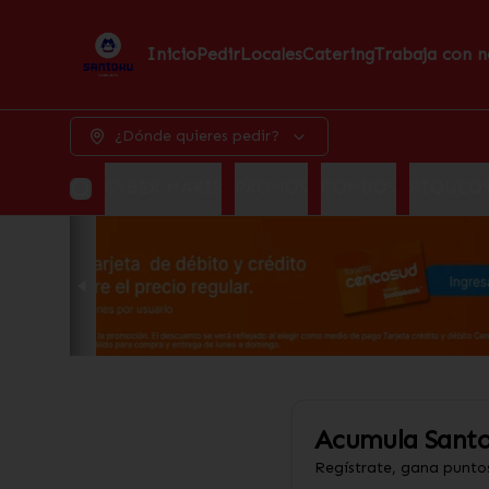
Inicio
Pedir
Locales
Catering
Trabaja con n
¿Dónde quieres pedir?
CYBER MAKIS
PROMOS
COMBOS
PIQUEO
Acumula
Santo
Regístrate, gana punto