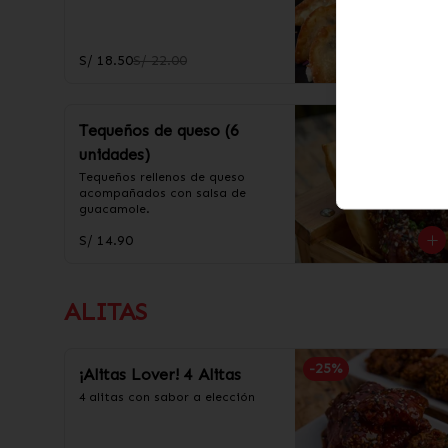
S/ 18.50
S/ 22.00
Tequeños de queso (6
unidades)
Tequeños rellenos de queso 
acompañados con salsa de 
guacamole.
S/ 14.90
ALITAS
-
25
%
¡Alitas Lover! 4 Alitas
4 alitas con sabor a elección