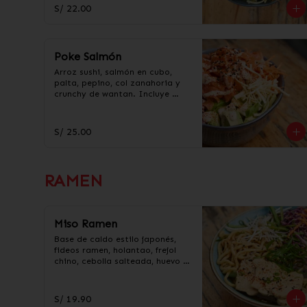
S/ 22.00
Poke Salmón
Arroz sushi, salmón en cubo, 
palta, pepino, col zanahoria y 
crunchy de wantan. Incluye 
salsa acevichada y taré.
S/ 25.00
RAMEN
Miso Ramen
Base de caldo estilo japonés, 
fideos ramen, holantao, frejol 
chino, cebolla salteada, huevo y 
pollo en trozos.
S/ 19.90