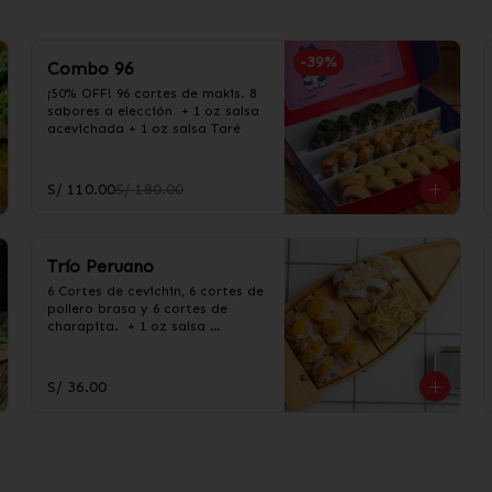
-
39
%
Combo 96
¡50% OFF! 96 cortes de makis. 8 
sabores a elección  + 1 oz salsa 
acevichada + 1 oz salsa Taré
S/ 110.00
S/ 180.00
Trío Peruano
6 Cortes de cevichin, 6 cortes de 
pollero brasa y 6 cortes de 
charapita.  + 1 oz salsa 
acevichada + 1 oz salsa Taré
S/ 36.00