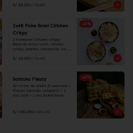
S/ 32.00
S/ 70.00
-
47
%
2x48 Poke Bowl Chicken
Crispy
2 Pokebowl Chicken crispy:  
Base de arroz sushi, chicken 
crispy, pepino, zanahoria, col, 
palta y crunchy de wantan. 
S/ 40.00
S/ 76.00
Incluye salsa acevichada y 
taré.
-
47
%
Santoku Fiesta
60 cortes de makis (5 sabores) + 
Piqueo Santoku completo + 1 
onz taré + 1 onz Acevichado
S/ 100.00
S/ 189.00