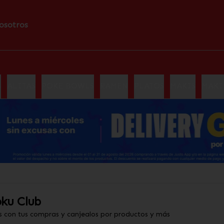
osotros
S
ALITAS
POKE BOWLS
RAMEN
PLATOS
MAKIS
MAKI
ku Club
s con tus compras y canjealos por productos y más