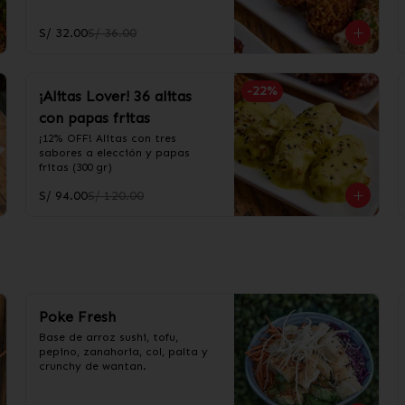
S/ 32.00
S/ 36.00
-
22
%
¡Alitas Lover! 36 alitas
con papas fritas
¡12% OFF! Alitas con tres 
sabores a elección y papas 
fritas (300 gr)
S/ 94.00
S/ 120.00
Poke Fresh
Base de arroz sushi, tofu, 
pepino, zanahoria, col, palta y 
crunchy de wantan.