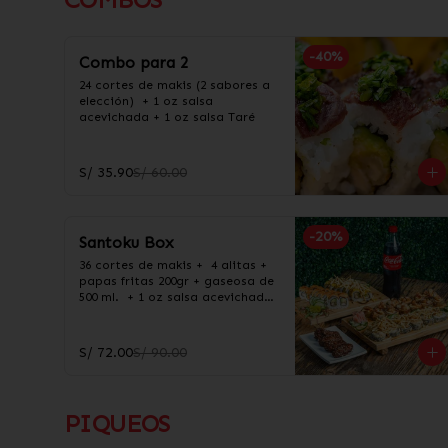
-
40
%
Combo para 2
24 cortes de makis (2 sabores a 
elección)  + 1 oz salsa 
acevichada + 1 oz salsa Taré
S/ 35.90
S/ 60.00
-
20
%
Santoku Box
36 cortes de makis +  4 alitas +  
papas fritas 200gr + gaseosa de 
500 ml.  + 1 oz salsa acevichada 
+ 1 oz salsa Taré
S/ 72.00
S/ 90.00
PIQUEOS