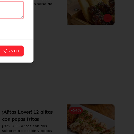
acompañados con salsa de 
guacamole.
S/ 20.90
S/ 26.00
-
54
%
¡Alitas Lover! 12 alitas
con papas fritas
¡30% OFF! Alitas con dos 
sabores a elección y papas 