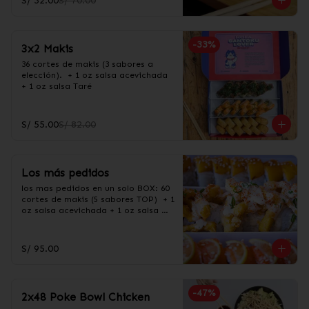
S/ 32.00
S/ 70.00
-
33
%
3x2 Makis
36 cortes de makis (3 sabores a 
elección).  + 1 oz salsa acevichada 
+ 1 oz salsa Taré
S/ 55.00
S/ 82.00
Los más pedidos
los mas pedidos en un solo BOX: 60 
cortes de makis (5 sabores TOP)  + 1 
oz salsa acevichada + 1 oz salsa 
Taré

60 cortes en los siguientes sabores:

-Acevichado

S/ 95.00
-Chamo maduro

-Salmón sweet

-California

-Carretillero
-
47
%
2x48 Poke Bowl Chicken