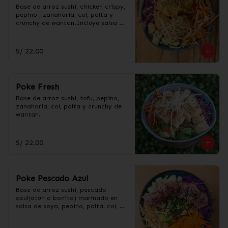
Base de arroz sushi, chicken crispy, 
pepino , zanahoria, col, palta y 
crunchy de wantan.Incluye salsa 
acevichada y taré.
S/ 22.00
Poke Fresh
Base de arroz sushi, tofu, pepino, 
zanahoria, col, palta y crunchy de 
wantan.
S/ 22.00
Poke Pescado Azul
Base de arroz sushi, pescado 
azul(atún o bonito) marinado en 
salsa de soya, pepino, palta, col, 
zanahoria y crunchy de 
wantan.Incluye salsa acevichada y 