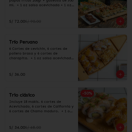
papas fritas 200gr + gaseosa de 500 
ml.  + 1 oz salsa acevichada + 1 oz 
salsa Taré
S/ 72.00
S/ 90.00
Trío Peruano
6 Cortes de cevichin, 6 cortes de 
pollero brasa y 6 cortes de 
charapita.  + 1 oz salsa acevichada 
+ 1 oz salsa Taré
S/ 36.00
-
50
%
Trio clásico
Incluye 18 makis. 6 cortes de 
Acevichado, 6 cortes de California y 
6 cortes de Chamo maduro.  + 1 oz 
salsa acevichada + 1 oz salsa Taré
S/ 34.00
S/ 68.00