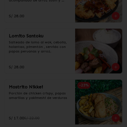
acompañado de arroz sushi y 
ensalada de col.
S/ 28.00
Lomito Santoku
Salteado de lomo al wok, cebolla, 
holantao, pimentón , servido con 
papas peruanas y arroz.
S/ 28.00
-
23
%
Mostrito Nikkei
Porción de chicken crispy, papas 
amarillas y yakimeshi de verduras
S/ 17.00
S/ 22.00