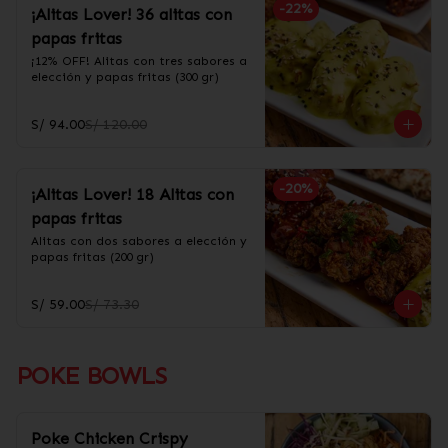
-
22
%
¡Alitas Lover! 36 alitas con
papas fritas
¡12% OFF! Alitas con tres sabores a 
elección y papas fritas (300 gr)
S/ 94.00
S/ 120.00
-
20
%
¡Alitas Lover! 18 Alitas con
papas fritas
Alitas con dos sabores a elección y 
papas fritas (200 gr)
S/ 59.00
S/ 73.30
POKE BOWLS
Poke Chicken Crispy