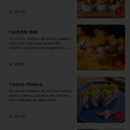
acevichada.
S/ 29.00
Cevichin Roll
12 cortes: Relleno de palta, sakana 
furai, por fuera pesca del dia 
cilantro cubierto de togarashi y 
salsa cevichera, con hilos de 
camote fritos.
S/ 29.00
Chamo Maduro
12 cortes: Relleno de chicken furai y 
queso crema, cubierto de plátano 
frito bañado en salsa taré.
S/ 29.00