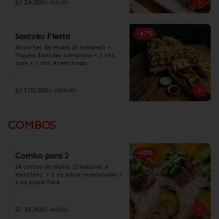
S/ 24.00
S/ 52.00
-
47
%
Santoku Fiesta
60 cortes de makis (5 sabores) + 
Piqueo Santoku completo + 1 onz 
taré + 1 onz Acevichado
S/ 100.00
S/ 189.00
COMBOS
-
40
%
Combo para 2
24 cortes de makis (2 sabores a 
elección)  + 1 oz salsa acevichada + 
1 oz salsa Taré
S/ 35.90
S/ 60.00