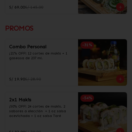
S/ 69.00
S/ 145.00
PROMOS
-
31
%
Combo Personal
¡21% OFF! 12 cortes de makis + 1 
gaseosa de 237 ml.
S/ 19.90
S/ 28.90
-
54
%
2x1 Makis
¡50% OFF! 24 cortes de makis. 2 
sabores a elección  + 1 oz salsa 
acevichada + 1 oz salsa Taré