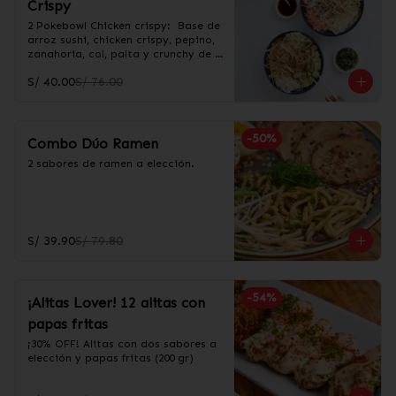
Crispy
2 Pokebowl Chicken crispy:  Base de 
arroz sushi, chicken crispy, pepino, 
zanahoria, col, palta y crunchy de 
wantan. Incluye salsa acevichada y 
S/ 40.00
S/ 76.00
taré.
-
50
%
Combo Dúo Ramen
2 sabores de ramen a elección.
S/ 39.90
S/ 79.80
-
54
%
¡Alitas Lover! 12 alitas con
papas fritas
¡30% OFF! Alitas con dos sabores a 
elección y papas fritas (200 gr)