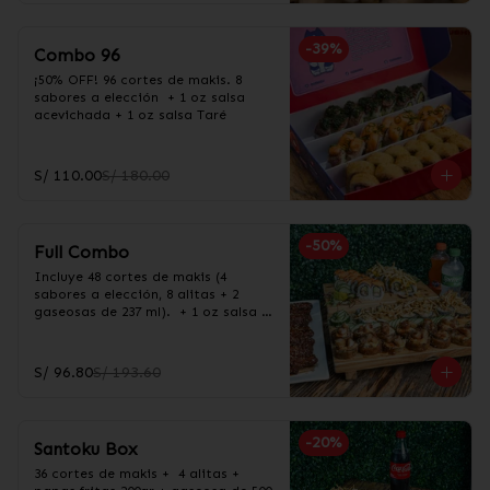
-
39
%
Combo 96
¡50% OFF! 96 cortes de makis. 8 
sabores a elección  + 1 oz salsa 
acevichada + 1 oz salsa Taré
S/ 110.00
S/ 180.00
-
50
%
Full Combo
Incluye 48 cortes de makis (4 
sabores a elección, 8 alitas + 2 
gaseosas de 237 ml).  + 1 oz salsa 
acevichada + 1 oz salsa Taré
S/ 96.80
S/ 193.60
-
20
%
Santoku Box
36 cortes de makis +  4 alitas +  