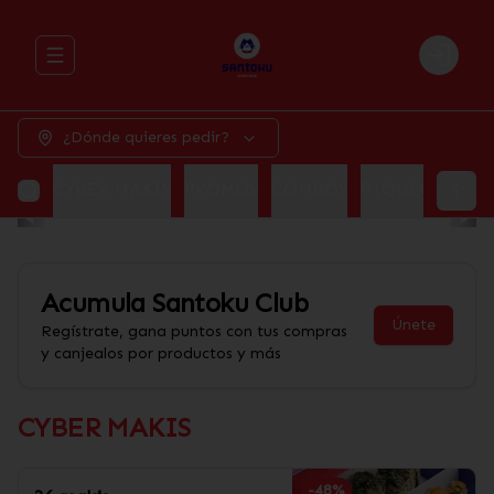
Abrir menu de navegación
Login
¿Dónde quieres pedir?
CYBER MAKIS
PROMOS
COMBOS
PIQUEOS
ALI
Acumula
Santoku Club
Únete
Regístrate, gana puntos con tus compras
y canjealos por productos y más
CYBER MAKIS
-
48
%