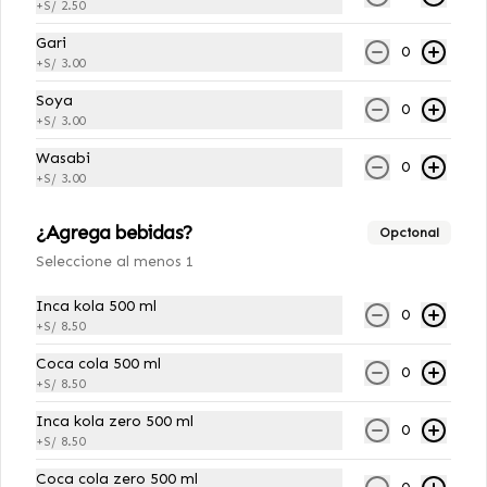
Chamo Vegano
+
S/ 2.50
12 cortes: Relleno de tofu furai, 
Gari
palta coberturado por plátano frito 
0
+
S/ 3.00
y semillas de ajonjolí.
Soya
0
+
S/ 3.00
S/ 29.00
Wasabi
0
+
S/ 3.00
Green Roll Furai Veggie
12 cortes: Relleno de pepino, palta y 
¿Agrega bebidas?
Opcional
zanahoria, cubierto de ajonjolí 
Seleccione al menos 1
negro empanizado al panko.
Inca kola 500 ml
0
S/ 29.00
+
S/ 8.50
Coca cola 500 ml
0
+
S/ 8.50
Guacamole Roll Veggie
Inca kola zero 500 ml
12 cortes: Relleno de tofu 
0
furai,pepino,zanahoria,cubierto por 
+
S/ 8.50
guacamole.
Coca cola zero 500 ml