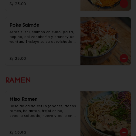
taré.
S/ 25.00
Poke Salmón
Arroz sushi, salmón en cubo, palta, 
pepino, col zanahoria y crunchy de 
wantan. Incluye salsa acevichada y 
taré.
S/ 25.00
RAMEN
Miso Ramen
Base de caldo estilo japonés, fideos 
ramen, holantao, frejol chino, 
cebolla salteada, huevo y pollo en 
trozos.
S/ 19.90