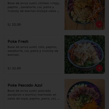
Base de arroz sushi, chicken crispy, 
pepino , zanahoria, col, palta y 
crunchy de wantan.Incluye salsa 
acevichada y taré.
S/ 22.00
Poke Fresh
Base de arroz sushi, tofu, pepino, 
zanahoria, col, palta y crunchy de 
wantan.
S/ 22.00
Poke Pescado Azul
Base de arroz sushi, pescado 
azul(atún o bonito) marinado en 
salsa de soya, pepino, palta, col, 
zanahoria y crunchy de 
wantan.Incluye salsa acevichada y 