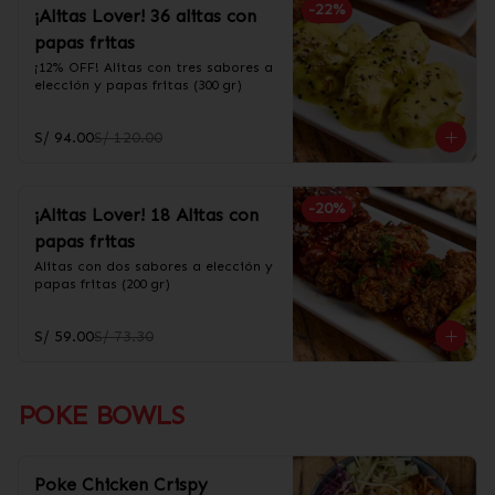
-
22
%
¡Alitas Lover! 36 alitas con
papas fritas
¡12% OFF! Alitas con tres sabores a 
elección y papas fritas (300 gr)
S/ 94.00
S/ 120.00
-
20
%
¡Alitas Lover! 18 Alitas con
papas fritas
Alitas con dos sabores a elección y 
papas fritas (200 gr)
S/ 59.00
S/ 73.30
POKE BOWLS
Poke Chicken Crispy