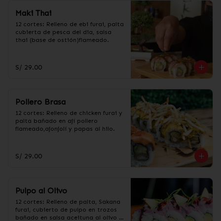
Maki Thai
12 cortes: Relleno de ebi furai, palta 
cubierta de pesca del dia, salsa 
thai (base de ostión)flameado.
S/ 29.00
Pollero Brasa
12 cortes: Relleno de chicken furai y 
palta bañado en ají pollero 
flameado,ajonjolí y papas al hilo.
S/ 29.00
Pulpo al Olivo
12 cortes: Relleno de palta, Sakana 
furai, cubierto de pulpo en trozos 
bañado en salsa aceituna al olivo y 