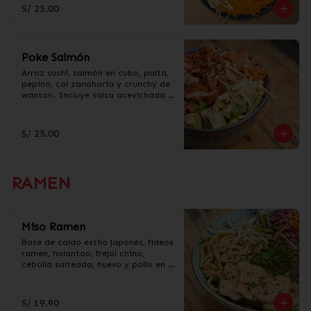
taré.
S/ 25.00
Poke Salmón
Arroz sushi, salmón en cubo, palta, 
pepino, col zanahoria y crunchy de 
wantan. Incluye salsa acevichada y 
taré.
S/ 25.00
RAMEN
Miso Ramen
Base de caldo estilo japonés, fideos 
ramen, holantao, frejol chino, 
cebolla salteada, huevo y pollo en 
trozos.
S/ 19.90