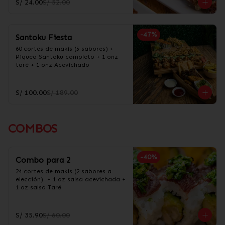
S/ 24.00
S/ 52.00
-
47
%
Santoku Fiesta
60 cortes de makis (5 sabores) + 
Piqueo Santoku completo + 1 onz 
taré + 1 onz Acevichado
S/ 100.00
S/ 189.00
COMBOS
-
40
%
Combo para 2
24 cortes de makis (2 sabores a 
elección)  + 1 oz salsa acevichada + 
1 oz salsa Taré
S/ 35.90
S/ 60.00