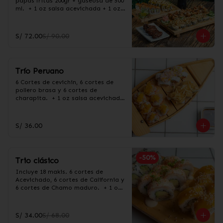
papas fritas 200gr + gaseosa de 500 
ml.  + 1 oz salsa acevichada + 1 oz 
salsa Taré
S/ 72.00
S/ 90.00
Trío Peruano
6 Cortes de cevichin, 6 cortes de 
pollero brasa y 6 cortes de 
charapita.  + 1 oz salsa acevichada 
+ 1 oz salsa Taré
S/ 36.00
-
50
%
Trio clásico
Incluye 18 makis. 6 cortes de 
Acevichado, 6 cortes de California y 
6 cortes de Chamo maduro.  + 1 oz 
salsa acevichada + 1 oz salsa Taré
S/ 34.00
S/ 68.00