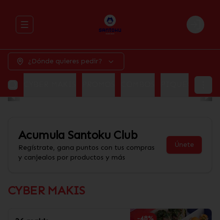
Abrir menu de navegación
Login
¿Dónde quieres pedir?
CYBER MAKIS
PROMOS
COMBOS
PIQUEOS
ALI
Acumula
Santoku Club
Únete
Regístrate, gana puntos con tus compras
y canjealos por productos y más
CYBER MAKIS
-
48
%