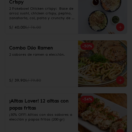
Crispy
2 Pokebowl Chicken crispy:  Base de 
arroz sushi, chicken crispy, pepino, 
zanahoria, col, palta y crunchy de 
wantan. Incluye salsa acevichada y 
S/ 40.00
S/ 76.00
taré.
-
50
%
Combo Dúo Ramen
2 sabores de ramen a elección.
S/ 39.90
S/ 79.80
-
54
%
¡Alitas Lover! 12 alitas con
papas fritas
¡30% OFF! Alitas con dos sabores a 
elección y papas fritas (200 gr)