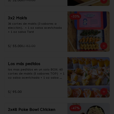
S/ 32.00
S/ 70.00
-
33
%
3x2 Makis
36 cortes de makis (3 sabores a 
elección).  + 1 oz salsa acevichada 
+ 1 oz salsa Taré
S/ 55.00
S/ 82.00
Los más pedidos
los mas pedidos en un solo BOX: 60 
cortes de makis (5 sabores TOP)  + 1 
oz salsa acevichada + 1 oz salsa 
Taré

60 cortes en los siguientes sabores:

-Acevichado

S/ 95.00
-Chamo maduro

-Salmón sweet

-California

-Carretillero
-
47
%
2x48 Poke Bowl Chicken