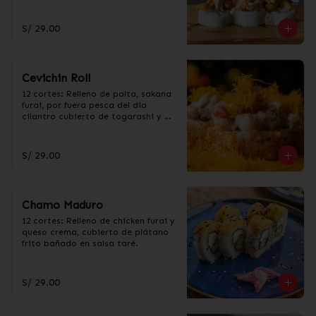
acevichada.
S/ 29.00
Cevichin Roll
12 cortes: Relleno de palta, sakana 
furai, por fuera pesca del dia 
cilantro cubierto de togarashi y 
salsa cevichera, con hilos de 
camote fritos.
S/ 29.00
Chamo Maduro
12 cortes: Relleno de chicken furai y 
queso crema, cubierto de plátano 
frito bañado en salsa taré.
S/ 29.00