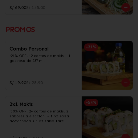
S/ 69.00
S/ 145.00
PROMOS
-
31
%
Combo Personal
¡21% OFF! 12 cortes de makis + 1 
gaseosa de 237 ml.
S/ 19.90
S/ 28.90
-
54
%
2x1 Makis
¡50% OFF! 24 cortes de makis. 2 
sabores a elección  + 1 oz salsa 
acevichada + 1 oz salsa Taré