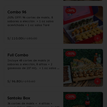
-
39
%
Combo 96
¡50% OFF! 96 cortes de makis. 8 
sabores a elección  + 1 oz salsa 
acevichada + 1 oz salsa Taré
S/ 110.00
S/ 180.00
-
50
%
Full Combo
Incluye 48 cortes de makis (4 
sabores a elección, 8 alitas + 2 
gaseosas de 237 ml).  + 1 oz salsa 
acevichada + 1 oz salsa Taré
S/ 96.80
S/ 193.60
-
20
%
Santoku Box
36 cortes de makis +  4 alitas +  