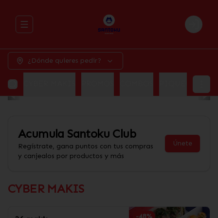
Abrir menu de navegación
Login
¿Dónde quieres pedir?
CYBER MAKIS
PROMOS
COMBOS
PIQUEOS
ALI
Acumula
Santoku Club
Únete
Regístrate, gana puntos con tus compras
y canjealos por productos y más
CYBER MAKIS
-
48
%