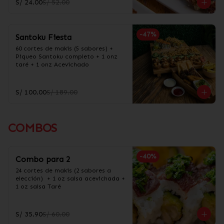
S/ 24.00
S/ 52.00
-
47
%
Santoku Fiesta
60 cortes de makis (5 sabores) + 
Piqueo Santoku completo + 1 onz 
taré + 1 onz Acevichado
S/ 100.00
S/ 189.00
COMBOS
-
40
%
Combo para 2
24 cortes de makis (2 sabores a 
elección)  + 1 oz salsa acevichada + 
1 oz salsa Taré
S/ 35.90
S/ 60.00