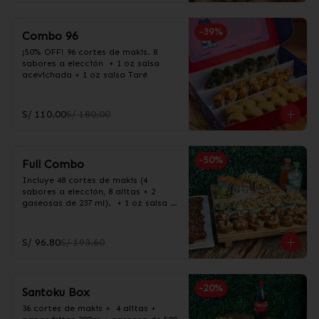
-
39
%
Combo 96
¡50% OFF! 96 cortes de makis. 8 
sabores a elección  + 1 oz salsa 
acevichada + 1 oz salsa Taré
S/ 110.00
S/ 180.00
-
50
%
Full Combo
Incluye 48 cortes de makis (4 
sabores a elección, 8 alitas + 2 
gaseosas de 237 ml).  + 1 oz salsa 
acevichada + 1 oz salsa Taré
S/ 96.80
S/ 193.60
-
20
%
Santoku Box
36 cortes de makis +  4 alitas +  