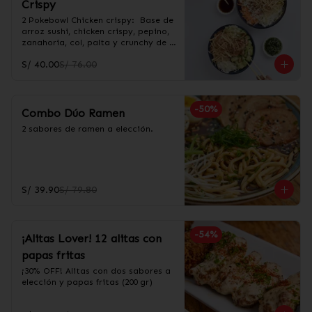
Crispy
2 Pokebowl Chicken crispy:  Base de 
arroz sushi, chicken crispy, pepino, 
zanahoria, col, palta y crunchy de 
wantan. Incluye salsa acevichada y 
S/ 40.00
S/ 76.00
taré.
-
50
%
Combo Dúo Ramen
2 sabores de ramen a elección.
S/ 39.90
S/ 79.80
-
54
%
¡Alitas Lover! 12 alitas con
papas fritas
¡30% OFF! Alitas con dos sabores a 
elección y papas fritas (200 gr)