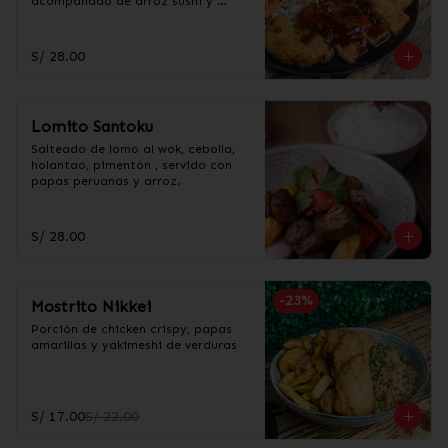
acompañado de arroz sushi y 
ensalada de col.
S/ 28.00
Lomito Santoku
Salteado de lomo al wok, cebolla, 
holantao, pimentón , servido con 
papas peruanas y arroz.
S/ 28.00
-
23
%
Mostrito Nikkei
Porción de chicken crispy, papas 
amarillas y yakimeshi de verduras
S/ 17.00
S/ 22.00