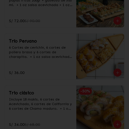
papas fritas 200gr + gaseosa de 500 
ml.  + 1 oz salsa acevichada + 1 oz 
salsa Taré
S/ 72.00
S/ 90.00
Trío Peruano
6 Cortes de cevichin, 6 cortes de 
pollero brasa y 6 cortes de 
charapita.  + 1 oz salsa acevichada 
+ 1 oz salsa Taré
S/ 36.00
-
50
%
Trio clásico
Incluye 18 makis. 6 cortes de 
Acevichado, 6 cortes de California y 
6 cortes de Chamo maduro.  + 1 oz 
salsa acevichada + 1 oz salsa Taré
S/ 34.00
S/ 68.00