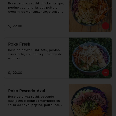
Base de arroz sushi, chicken crispy, 
pepino , zanahoria, col, palta y 
crunchy de wantan.Incluye salsa 
acevichada y taré.
S/ 22.00
Poke Fresh
Base de arroz sushi, tofu, pepino, 
zanahoria, col, palta y crunchy de 
wantan.
S/ 22.00
Poke Pescado Azul
Base de arroz sushi, pescado 
azul(atún o bonito) marinado en 
salsa de soya, pepino, palta, col, 
zanahoria y crunchy de 
wantan.Incluye salsa acevichada y 