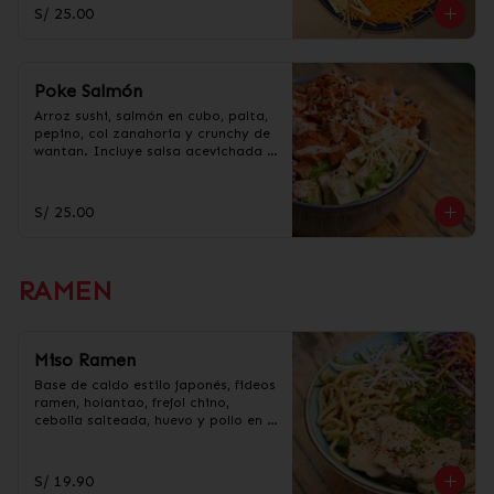
taré.
S/ 25.00
Poke Salmón
Arroz sushi, salmón en cubo, palta, 
pepino, col zanahoria y crunchy de 
wantan. Incluye salsa acevichada y 
taré.
S/ 25.00
RAMEN
Miso Ramen
Base de caldo estilo japonés, fideos 
ramen, holantao, frejol chino, 
cebolla salteada, huevo y pollo en 
trozos.
S/ 19.90