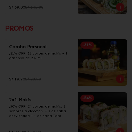
S/ 69.00
S/ 145.00
PROMOS
-
31
%
Combo Personal
¡21% OFF! 12 cortes de makis + 1 
gaseosa de 237 ml.
S/ 19.90
S/ 28.90
-
54
%
2x1 Makis
¡50% OFF! 24 cortes de makis. 2 
sabores a elección  + 1 oz salsa 
acevichada + 1 oz salsa Taré