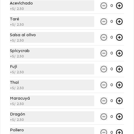
Acevichado
0
MAKIS VEGGIES
+
S/ 2.50
Taré
0
+
S/ 2.50
Acevichado Veggie
Salsa al olivo
12 cortes: Relleno de tofu furai y 
0
palta, bañada en salsa acevichada 
+
S/ 2.50
e hilos de camote frito.
Spicycrab
0
+
S/ 2.50
S/ 29.00
Fuji
0
+
S/ 2.50
California Veggie
Thai
0
+
S/ 2.50
12 cortes: Relleno pimiento furai, 
palta, pepino coberturado de 
Maracuyá
ajonjolí mix.
0
+
S/ 2.50
Dragón
S/ 29.00
0
+
S/ 2.50
Pollero
0