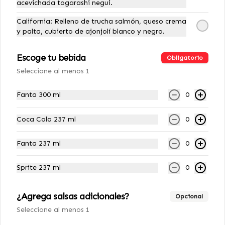
acevichada togarashi negui.
Neggi.
California: Relleno de trucha salmón, queso crema
S/ 29.00
y palta, cubierto de ajonjolí blanco y negro.
Escoge tu bebida
Obligatorio
Salmon Sweet
Seleccione al menos 1
12 cortes: Relleno de sakana furai y 
queso crema, cubierto por láminas 
de salmón, gajos de limón y salsa 
Fanta 300 ml
0
de Taré.
S/ 29.00
Coca Cola 237 ml
0
Fanta 237 ml
0
Spicy Crab
12 cortes: Relleno de sakana furai y 
Sprite 237 ml
0
palta cubierto de pescado en salsa 
picante kani(sabor a pulpa de 
cangrejo).
¿Agrega salsas adicionales?
Opcional
S/ 29.00
Seleccione al menos 1