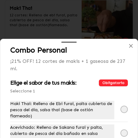
Maki Thai
12 cortes: Relleno de ebi furai, palta 
cubierta de pesca del dia, salsa 
thai (base de ostión)flameado.
S/ 29.00
Combo Personal
¡21% OFF! 12 cortes de makis + 1 gaseosa de 237
Pollero Brasa
ml.
12 cortes: Relleno de chicken furai y 
palta bañado en ají pollero 
flameado,ajonjolí y papas al hilo.
Elige el sabor de tus makis:
Obligatorio
Seleccione 1
S/ 29.00
Maki Thai: Relleno de Ebi furai, palta cubierta de
pesca del día, salsa thai (base de ostión
flameado)
Pulpo al Olivo
12 cortes: Relleno de palta, Sakana 
Acevichado: Relleno de Sakana furai y palta,
furai, cubierto de pulpo en trozos 
cubierto de pesca del día bañado en salsa
bañado en salsa aceituna al olivo y 