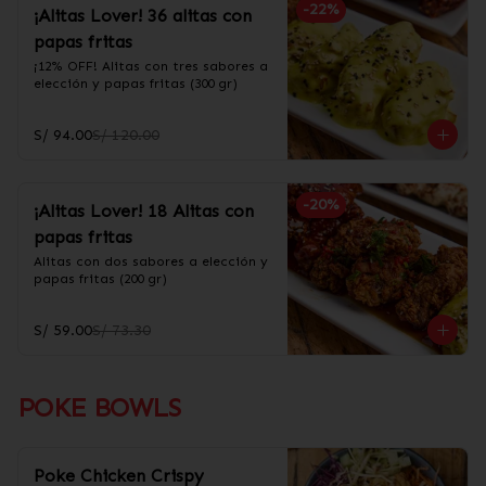
-
22
%
¡Alitas Lover! 36 alitas con
papas fritas
¡12% OFF! Alitas con tres sabores a 
elección y papas fritas (300 gr)
S/ 94.00
S/ 120.00
-
20
%
¡Alitas Lover! 18 Alitas con
papas fritas
Alitas con dos sabores a elección y 
papas fritas (200 gr)
S/ 59.00
S/ 73.30
POKE BOWLS
Poke Chicken Crispy