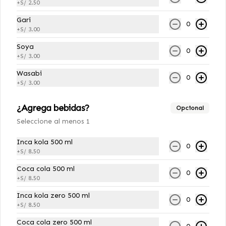
Chamo Vegano
+
S/ 2.50
12 cortes: Relleno de tofu furai, 
Gari
palta coberturado por plátano frito 
0
+
S/ 3.00
y semillas de ajonjolí.
Soya
0
+
S/ 3.00
S/ 29.00
Wasabi
0
+
S/ 3.00
Green Roll Furai Veggie
12 cortes: Relleno de pepino, palta y 
¿Agrega bebidas?
Opcional
zanahoria, cubierto de ajonjolí 
Seleccione al menos 1
negro empanizado al panko.
Inca kola 500 ml
0
S/ 29.00
+
S/ 8.50
Coca cola 500 ml
0
+
S/ 8.50
Guacamole Roll Veggie
Inca kola zero 500 ml
12 cortes: Relleno de tofu 
0
furai,pepino,zanahoria,cubierto por 
+
S/ 8.50
guacamole.
Coca cola zero 500 ml