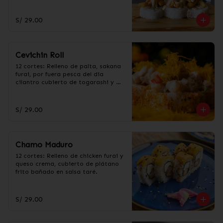
acevichada.
S/ 29.00
Cevichin Roll
12 cortes: Relleno de palta, sakana 
furai, por fuera pesca del dia 
cilantro cubierto de togarashi y 
salsa cevichera, con hilos de 
camote fritos.
S/ 29.00
Chamo Maduro
12 cortes: Relleno de chicken furai y 
queso crema, cubierto de plátano 
frito bañado en salsa taré.
S/ 29.00