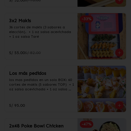
S/ 32.00
S/ 70.00
-
33
%
3x2 Makis
36 cortes de makis (3 sabores a 
elección).  + 1 oz salsa acevichada 
+ 1 oz salsa Taré
S/ 55.00
S/ 82.00
Los más pedidos
los mas pedidos en un solo BOX: 60 
cortes de makis (5 sabores TOP)  + 1 
oz salsa acevichada + 1 oz salsa 
Taré

60 cortes en los siguientes sabores:

-Acevichado

S/ 95.00
-Chamo maduro

-Salmón sweet

-California

-Carretillero
-
47
%
2x48 Poke Bowl Chicken