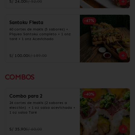
S/ 24.00
S/ 52.00
-
47
%
Santoku Fiesta
60 cortes de makis (5 sabores) + 
Piqueo Santoku completo + 1 onz 
taré + 1 onz Acevichado
S/ 100.00
S/ 189.00
COMBOS
-
40
%
Combo para 2
24 cortes de makis (2 sabores a 
elección)  + 1 oz salsa acevichada + 
1 oz salsa Taré
S/ 35.90
S/ 60.00