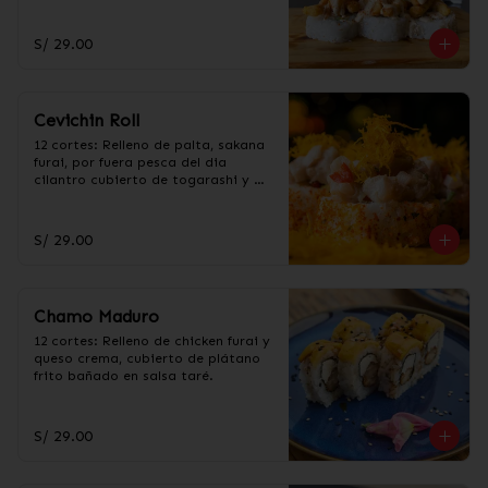
acevichada.
S/ 29.00
Cevichin Roll
12 cortes: Relleno de palta, sakana 
furai, por fuera pesca del dia 
cilantro cubierto de togarashi y 
salsa cevichera, con hilos de 
camote fritos.
S/ 29.00
Chamo Maduro
12 cortes: Relleno de chicken furai y 
queso crema, cubierto de plátano 
frito bañado en salsa taré.
S/ 29.00