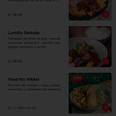
acompañado de arroz sushi y 
ensalada de col.
S/ 28.00
Lomito Santoku
Salteado de lomo al wok, cebolla, 
holantao, pimentón , servido con 
papas peruanas y arroz.
S/ 28.00
-
23
%
Mostrito Nikkei
Porción de chicken crispy, papas 
amarillas y yakimeshi de verduras
S/ 17.00
S/ 22.00