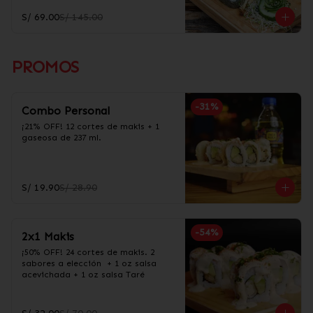
S/ 69.00
S/ 145.00
PROMOS
-
31
%
Combo Personal
¡21% OFF! 12 cortes de makis + 1 
gaseosa de 237 ml.
S/ 19.90
S/ 28.90
-
54
%
2x1 Makis
¡50% OFF! 24 cortes de makis. 2 
sabores a elección  + 1 oz salsa 
acevichada + 1 oz salsa Taré