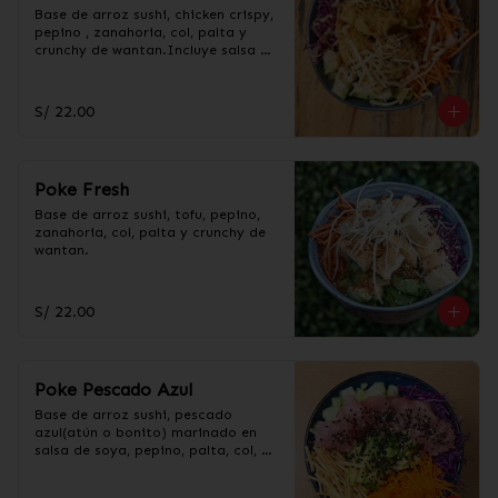
Base de arroz sushi, chicken crispy, 
pepino , zanahoria, col, palta y 
crunchy de wantan.Incluye salsa 
acevichada y taré.
S/ 22.00
Poke Fresh
Base de arroz sushi, tofu, pepino, 
zanahoria, col, palta y crunchy de 
wantan.
S/ 22.00
Poke Pescado Azul
Base de arroz sushi, pescado 
azul(atún o bonito) marinado en 
salsa de soya, pepino, palta, col, 
zanahoria y crunchy de 
wantan.Incluye salsa acevichada y 