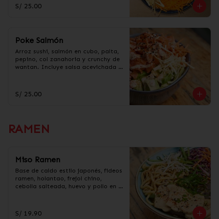
taré.
S/ 25.00
Poke Salmón
Arroz sushi, salmón en cubo, palta, 
pepino, col zanahoria y crunchy de 
wantan. Incluye salsa acevichada y 
taré.
S/ 25.00
RAMEN
Miso Ramen
Base de caldo estilo japonés, fideos 
ramen, holantao, frejol chino, 
cebolla salteada, huevo y pollo en 
trozos.
S/ 19.90