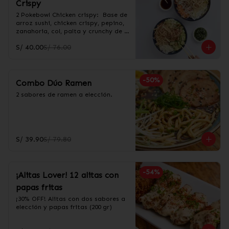
Crispy
2 Pokebowl Chicken crispy:  Base de 
arroz sushi, chicken crispy, pepino, 
zanahoria, col, palta y crunchy de 
wantan. Incluye salsa acevichada y 
S/ 40.00
S/ 76.00
taré.
-
50
%
Combo Dúo Ramen
2 sabores de ramen a elección.
S/ 39.90
S/ 79.80
-
54
%
¡Alitas Lover! 12 alitas con
papas fritas
¡30% OFF! Alitas con dos sabores a 
elección y papas fritas (200 gr)