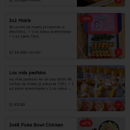
S/ 32.00
S/ 70.00
-
33
%
3x2 Makis
36 cortes de makis (3 sabores a 
elección).  + 1 oz salsa acevichada 
+ 1 oz salsa Taré
S/ 55.00
S/ 82.00
Los más pedidos
los mas pedidos en un solo BOX: 60 
cortes de makis (5 sabores TOP)  + 1 
oz salsa acevichada + 1 oz salsa 
Taré

60 cortes en los siguientes sabores:

-Acevichado

S/ 95.00
-Chamo maduro

-Salmón sweet

-California

-Carretillero
-
47
%
2x48 Poke Bowl Chicken