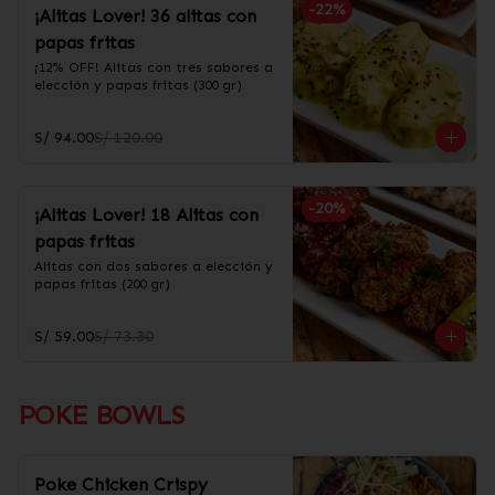
-
22
%
¡Alitas Lover! 36 alitas con
papas fritas
¡12% OFF! Alitas con tres sabores a 
elección y papas fritas (300 gr)
S/ 94.00
S/ 120.00
-
20
%
¡Alitas Lover! 18 Alitas con
papas fritas
Alitas con dos sabores a elección y 
papas fritas (200 gr)
S/ 59.00
S/ 73.30
POKE BOWLS
Poke Chicken Crispy