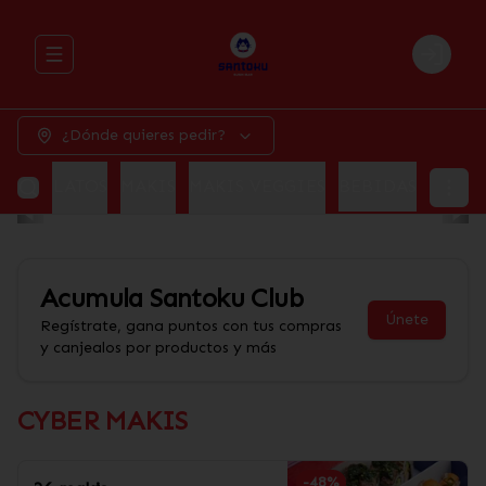
Abrir menu de navegación
Login
¿Dónde quieres pedir?
MEN
PLATOS
MAKIS
MAKIS VEGGIES
BEBIDAS
Acumula
Santoku Club
Únete
Regístrate, gana puntos con tus compras
y canjealos por productos y más
CYBER MAKIS
-
48
%