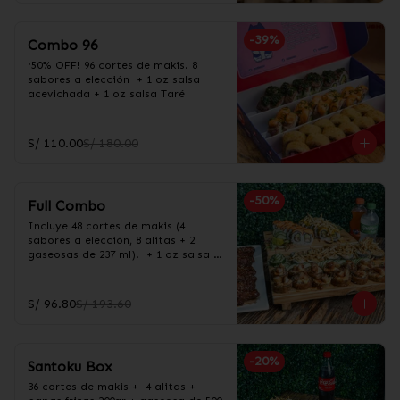
-
39
%
Combo 96
¡50% OFF! 96 cortes de makis. 8 
sabores a elección  + 1 oz salsa 
acevichada + 1 oz salsa Taré
S/ 110.00
S/ 180.00
-
50
%
Full Combo
Incluye 48 cortes de makis (4 
sabores a elección, 8 alitas + 2 
gaseosas de 237 ml).  + 1 oz salsa 
acevichada + 1 oz salsa Taré
S/ 96.80
S/ 193.60
-
20
%
Santoku Box
36 cortes de makis +  4 alitas +  